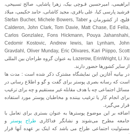
ابراهیمی، امیرحسین قـوچی بیک، زهرا پاشایی، صالح تسبیحی،
فرشید پارسی کیا، علی باقری، مجید کاشانی، حامد حکیمی، میلاد
قلیچ، از کشورمان و Stefan Bucher, Michele Bowers, Taber
Calderon, John Clark, Tom Davie, Matt Chase, Ed Fella,
Carlos Gonzlalez, Fons Hickmann, Pouya Jahanshahi,
Cedomir Kostovic, Andrew lewis, Ian Lynham, John
Gravdahl, Oliver Munday, Eric Olivares, Kari Piippo, Scott
Lazerow, ErinWright, Li Xu به عنوان گروه طراحان بین المللی
از سایر کشورها حضور دارند.
در بیانیه آغازین این نمایشگاه مشترک ذکر شده است : مدت ها
است که رسانه بصری پوستر برای گفت و گو و اطلاع رسانی در
مسائل اجتماعی چه با هدف مقابله غیر مستقیم و چه برای ترغیب
برای انجام کار یا ترغیب بیننده و مخاطبان پوستر مورد استفاده
قرار مي‌گيرد.
اضافه بر این موضوع پوسترها به عنوان بستری برای تعامل با
جامعه مطرح می‌شوند و نشانگر فداکاری
طراح پوستر
و
مسئولیت اجتماعی طراح می باشد که اینک بر عهده آنها قرار