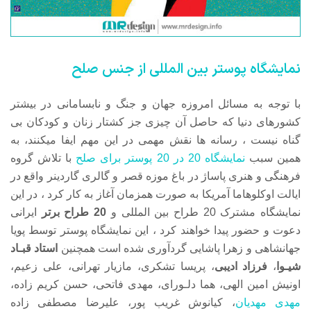
نمایشگاه پوستر بین المللی از جنس صلح
با توجه به مسائل امروزه جهان و جنگ و نابسامانی در بیشتر
کشورهای دنیا که حاصل آن چیزی جز کشتار زنان و کودکان بی
گناه نیست ، رسانه ها نقش مهمی در این مهم ایفا میکنند، به
همین سبب
نمایشگاه 20 در 20 پوستر برای صلح
با تلاش گروه
فرهنگی و هنری پاساژ در باغ موزه قصر و گالری گاردینر واقع در
ایالت اوکلوهاما آمریکا به صورت همزمان آغاز به کار کرد ، در این
نمایشگاه مشترک 20 طراح بین المللی و
20
طراح برتر
ایرانی
دعوت و حضور پیدا خواهند کرد ، این نمایشگاه پوستر توسط پویا
جهانشاهی و زهرا پاشایی گردآوری شده است همچنین
استاد قبـاد
شیـوا
،
فرزاد ادیبی
، پریسا تشکری، مازیار تهرانی، علی زعیم،
اونیش امین الهی، هما دلـورای، مهدی فاتحی، حسن کریم زاده،
مهدی مهدیان
، کیانوش غریب پور، علیرضا مصطفی زاده