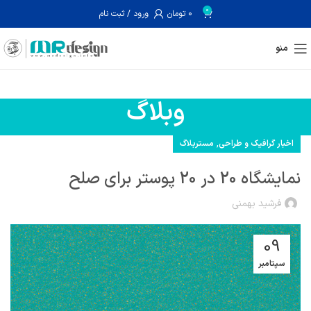
0
0
تومان
ورود / ثبت نام
منو
وبلاگ
,
اخبار گرافیک و طراحی
مستربلاگ
نمایشگاه 20 در 20 پوستر برای صلح
فرشید بهمنی
09
سپتامبر