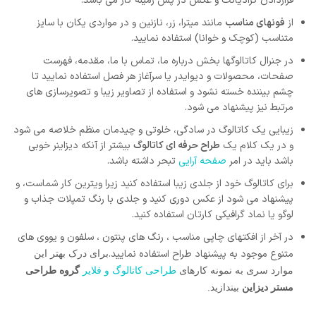
قراردادن گرادیانت و عکس در پس زمینه کار می باشد.
از
فونهای مناسب
مانند میترا، زر، نازنین و در مواردی یکان با سایز
متناسب (کوچک و خوانا) استفاده نمایید.
در جنرال کاتالوگها بخش درباره ما، تماس با ما، مقدمه، فهرست
صفحات، محصولات و دیوایدر یا سرآغاز هر فصل استفاده نمایید تا
چشم بیننده خسته نشود و استفاده از تصاویر زیبا و تصویرسازی های
مرتبط نیز پیشنهاد می شود.
زیبایی یک کاتالوگ در سادگی، خلوتی و چیدمان منظم خلاصه می شود
و در یک کلام یک
طراح حرفه ای کاتالوگ
بیشتر از آنکه دیزاینر خوبی
باشد باید در امر
صفحه آرایی
تبحر داشته باشد.
برای کاتالوگ خود از جلدی زیبا استفاده کنید زیرا ویترین کار شماست، و
پیشنهاد می شود از عکس دوری کنید و جلدی با رنگ تمپلات جذاب و
لوگو یا نماد گرافیکی کارتان استفاده کنید.
در آخر از افکتهای چاپی مناسب ، رنگ های پنتون ، سلفون و یووی های
متنوع موجود به پیشنهاد طراح استفاده نمایید.
برای درک بهتر این
موارد سری به نمونه کارهای
طراحی کاتالوگ و فلایر
گروه
طراحی
مستر دیزاین
بیندازید.