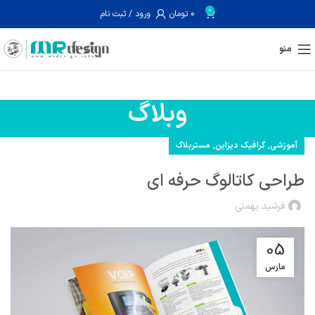
0
0
تومان
ورود / ثبت نام
منو
وبلاگ
,
,
آموزشی
گرافیک دیزاین
مستربلاگ
طراحی کاتالوگ حرفه ای
فرشید بهمنی
05
مارس