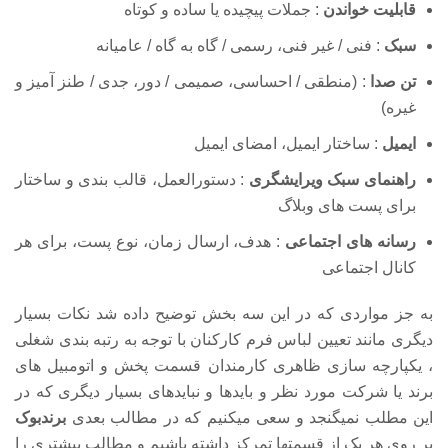
قابلیت خواندن
: جملات پیچیده یا ساده و کوتاه
سبک
: فنی / غیر فنی، رسمی / گاه به گاه / عامیانه
تن صدا
: (منطقی / احساسی، صمیمی / دور، جدی / طنز آمیز و
غیره)
ایمیل
: ساختار ایمیل، امضای ایمیل
راهنمای سبک ویرایشگری
: دستورالعمل، قالب بندی و ساختار
برای پست های وبلاگ
رسانه های اجتماعی
: هدف، ارسال زمان، نوع پست، برای هر
کانال اجتماعی
به جز مواردی که در این سه بخش توضیح داده شد نکات بسیار
دیگری مانند تعیین لباس فرم کارکنان با توجه به رتبه بندی شغلی
، یکپارچه سازی ظاهری کارمندان قسمت پخش و اتومبیل های
برند یا شرکت مورد نظر و بایدها و نبایدهای بسیار دیگری که در
این مطلب نمیگنجد و سعی میکنیم که در مطالب بعدی
برندبوک
بر روی هر یک از قسمتها تمرکز داشته باشیم و مطالب بیشتری را