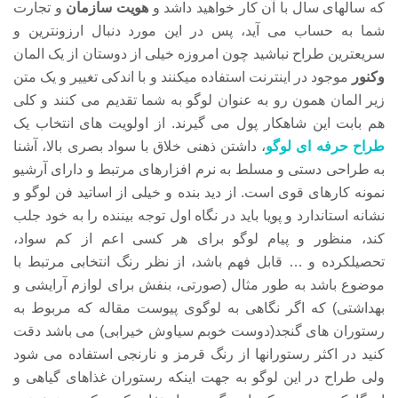
که سالهای سال با آن کار خواهید داشد و
هویت سازمان
و تجارت
شما به حساب می آید، پس در این مورد دنبال ارزونترین و
سریعترین طراح نباشید چون امروزه خیلی از دوستان از یک المان
وکنور
موجود در اینترنت استفاده میکنند و با اندکی تغییر و یک متن
زیر المان همون رو به عنوان لوگو به شما تقدیم می کنند و کلی
هم بابت این شاهکار پول می گیرند. از اولویت های انتخاب یک
طراح حرفه ای لوگو
، داشتن ذهنی خلاق با سواد بصری بالا، آشنا
به طراحی دستی و مسلط به نرم افزارهای مرتبط و دارای آرشیو
نمونه کارهای قوی است. از دید بنده و خیلی از اساتید فن لوگو و
نشانه استاندارد و پویا باید در نگاه اول توجه بیننده را به خود جلب
کند، منظور و پیام لوگو برای هر کسی اعم از کم سواد،
تحصیلکرده و … قابل فهم باشد، از نظر رنگ انتخابی مرتبط با
موضوع باشد به طور مثال (صورتی، بنفش برای لوازم آرایشی و
بهداشتی) که اگر نگاهی به لوگوی پیوست مقاله که مربوط به
رستوران های گنجد(دوست خوبم سیاوش خیرابی) می باشد دقت
کنید در اکثر رستورانها از رنگ قرمز و نارنجی استفاده می شود
ولی طراح در این لوگو به جهت اینکه رستوران غذاهای گیاهی و