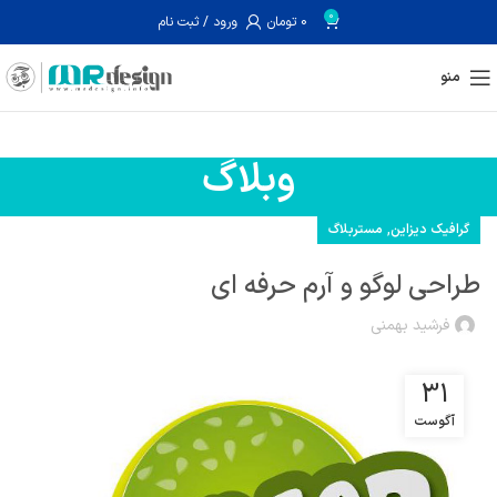
0
0
تومان
ورود / ثبت نام
منو
وبلاگ
,
گرافیک دیزاین
مستربلاگ
طراحی لوگو و آرم حرفه ای
فرشید بهمنی
31
آگوست