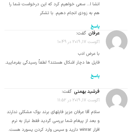
انشا ا… سعی خواهیم کرد که این درخواست شما را
هم به زودی انجام دهیم. با تشکر
پاسخ
عرفان
گفت:
آگوست 17, 2019 در 10:49
با عرض ادب
فایل ها دچار اشکال هستند؟ لطفاْ رسیدگی بفرمایید.
پاسخ
فرشید بهمنی
گفت:
آگوست 17, 2019 در 11:52
سلام آقا عرفان عزیز فایلهای برند بوک مشکلی ندارند
و بعد از پیغام شما بررسی گردید فقط نیاز به نرم
افزار winrar دارید و سپس وارد کردن پسورد هست.