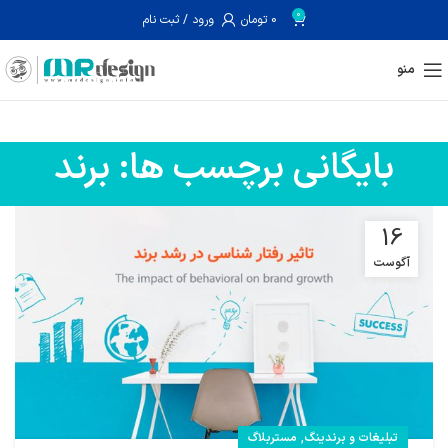
0
0
تومان
ورود / ثبت نام
منو
بایگانی برچسب ها: برند
16
آگوست
,
تبلیغات و برندینگ
مستربلاگ