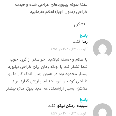
لطفا نمونه بیلبوردهای طراحی شده و قیمت
طراحی (بدون اجرا) اعلام بفرمایید
متشکرم
پاسخ
رها
گفت:
آگوست 13, 2020 در 11:55
با سلام و خستة نباشيد .خواستم از گروه خوب
شما تشکر کنم با اونکه زمان برای طراحی بیلبورد
بسیار محدود بود در همون زمان اندک کار ما رو
طراحی کردید و این احترام و ارزش گذاری برای
مشتری بسیار ارزشمنده.به امید پروژه های بیشتر
پاسخ
سپیده اردلان نيکو
گفت:
آگوست 13, 2020 در 11:57